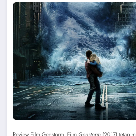
Review Film Geostorm. Film
Geostorm
(2017) tetap me