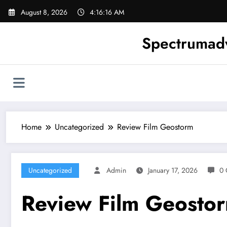
Skip
August 8, 2026
4:16:17 AM
to
content
Spectrumadv
Home
Uncategorized
Review Film Geostorm
Uncategorized
Admin
January 17, 2026
0 
Review Film Geosto