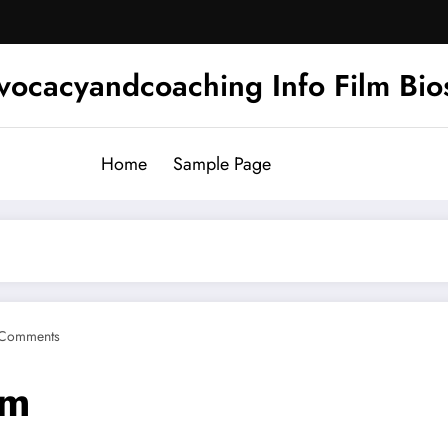
ocacyandcoaching Info Film Bios
Home
Sample Page
Comments
rm