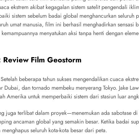
ekstrem akibat kegagalan sistem satelit pengendali iklim
baiki sistem sebelum badai global menghancurkan seluruh pl
ruh umat manusia, film ini berhasil menghadirkan sensasi b
a kemampuannya menyatukan aksi tanpa henti dengan eleme
i: Review Film Geostorm
. Setelah beberapa tahun sukses mengendalikan cuaca ekstrem,
ubai, dan tornado membeku menyerang Tokyo. Jake Lawso
ah Amerika untuk memperbaiki sistem dari stasiun luar angk
g juga terlibat dalam proyek—menemukan ada sabotase di ba
mping ancaman global yang semakin besar. Ketika badai supe
menghapus seluruh kota-kota besar dari peta.