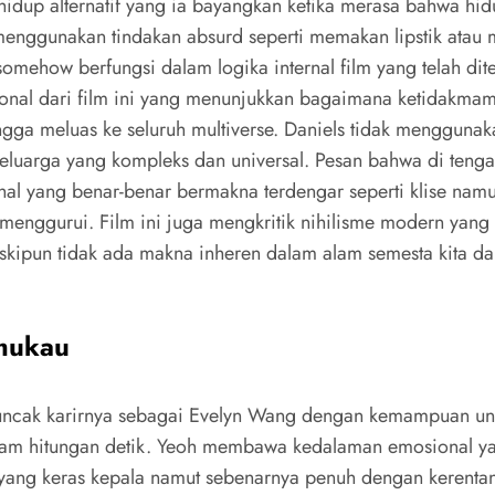
hidup alternatif yang ia bayangkan ketika merasa bahwa hidu
enggunakan tindakan absurd seperti memakan lipstik atau 
how berfungsi dalam logika internal film yang telah diteta
osional dari film ini yang menunjukkan bagaimana ketidak
gga meluas ke seluruh multiverse. Daniels tidak menggunaka
luarga yang kompleks dan universal. Pesan bahwa di tengah
hal yang benar-benar bermakna terdengar seperti klise nam
menggurui. Film ini juga mengkritik nihilisme modern yang
kipun tidak ada makna inheren dalam alam semesta kita da
mukau
cak karirnya sebagai Evelyn Wang dengan kemampuan untuk
lam hitungan detik. Yeoh membawa kedalaman emosional y
a yang keras kepala namut sebenarnya penuh dengan kerenta