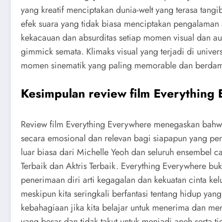
yang kreatif menciptakan dunia-welt yang terasa ta
efek suara yang tidak biasa menciptakan pengalaman 
kekacauan dan absurditas setiap momen visual dan audi
gimmick semata. Klimaks visual yang terjadi di univer
momen sinematik yang paling memorable dan berda
Kesimpulan review film Everything
Review film Everything Everywhere menegaskan bahwa 
secara emosional dan relevan bagi siapapun yang p
luar biasa dari Michelle Yeoh dan seluruh ensembel c
Terbaik dan Aktris Terbaik. Everything Everywhere bu
penerimaan diri arti kegagalan dan kekuatan cinta k
meskipun kita seringkali berfantasi tentang hidup yang
kebahagiaan jika kita belajar untuk menerima dan me
yang besar dan tidak takut untuk menjadi aneh serta 