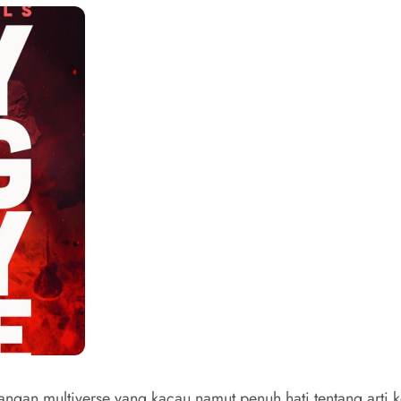
angan multiverse yang kacau namut penuh hati tentang arti