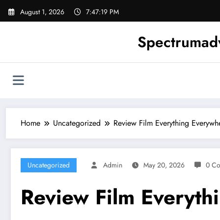
Skip
August 1, 2026
7:47:20 PM
to
content
Spectrumadv
Home
Uncategorized
Review Film Everything Everywhe
Uncategorized
Admin
May 20, 2026
0 C
Review Film Everyth