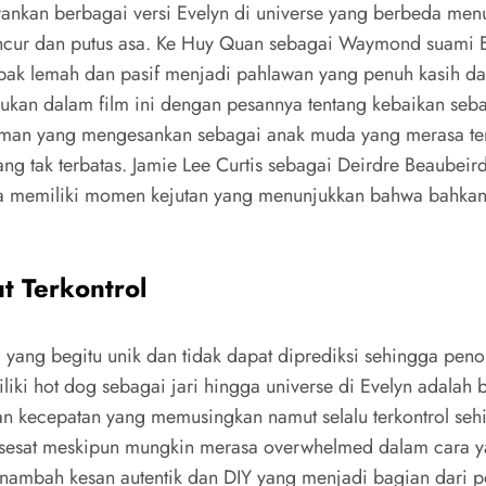
kan berbagai versi Evelyn di universe yang berbeda menun
hancur dan putus asa. Ke Huy Quan sebagai Waymond suam
pak lemah dan pasif menjadi pahlawan yang penuh kasih dan
kan dalam film ini dengan pesannya tentang kebaikan sebag
aman yang mengesankan sebagai anak muda yang merasa te
ng tak terbatas. Jamie Lee Curtis sebagai Deirdre Beaubeir
 memiliki momen kejutan yang menunjukkan bahwa bahkan k
t Terkontrol
ual yang begitu unik dan tidak dapat diprediksi sehingga pe
liki hot dog sebagai jari hingga universe di Evelyn adalah
ngan kecepatan yang memusingkan namut selalu terkontrol se
esat meskipun mungkin merasa overwhelmed dalam cara yang p
nambah kesan autentik dan DIY yang menjadi bagian dari pes