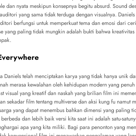
ngible dan nyata meskipun konsepnya begitu absurd. Sound 
auditori yang sama tidak terduga dengan visualnya. Danie
tori berfungsi untuk memperkuat tema dan emosi dari cerita 
se yang paling tidak mungkin adalah bukti bahwa kreativitas
mpak.
 Everywhere
Daniels telah menciptakan karya yang tidak hanya unik dan
ernah merasa kewalahan oleh kehidupan modern yang penuh
ast visual yang kreatif dan naskah yang brilian film ini m
kan sekadar film tentang multiverse dan aksi kung fu namu
eluarga yang dapat menembus bahkan dimensi yang paling ti
 berbeda dan lebih baik versi kita saat ini adalah satu-satu
nghargai apa yang kita miliki. Bagi para penonton yang men
tidak konvensional film ini menawarkan pengalaman yang lan