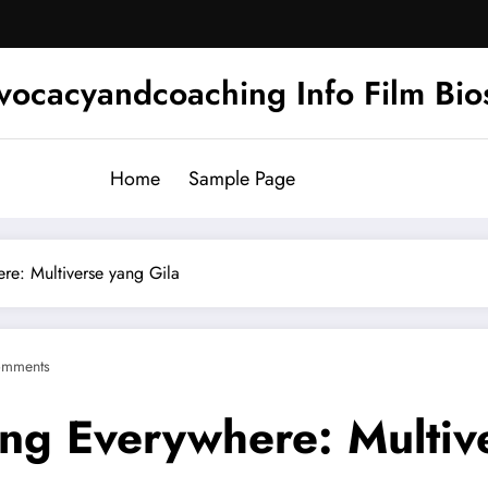
ocacyandcoaching Info Film Bios
Home
Sample Page
re: Multiverse yang Gila
omments
ing Everywhere: Multiv