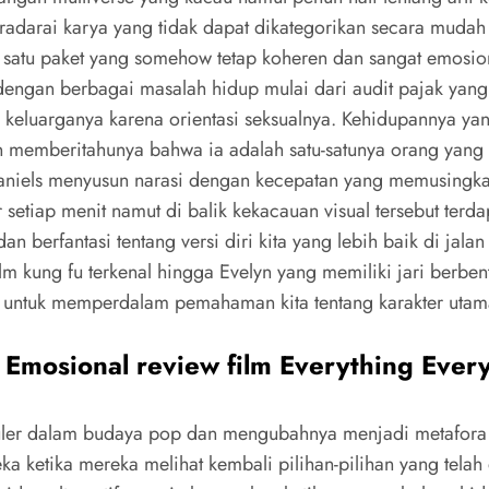
tradarai karya yang tidak dapat dikategorikan secara muda
 satu paket yang somehow tetap koheren dan sangat emosio
dengan berbagai masalah hidup mulai dari audit pajak yan
h keluarganya karena orientasi seksualnya. Kehidupannya y
dan memberitahunya bahwa ia adalah satu-satunya orang yang
. Daniels menyusun narasi dengan kecepatan yang memusingk
 setiap menit namut di balik kekacauan visual tersebut terd
berfantasi tentang versi diri kita yang lebih baik di jalan y
lm kung fu terkenal hingga Evelyn yang memiliki jari berben
i untuk memperdalam pemahaman kita tentang karakter uta
 Emosional review film Everything Eve
uler dalam budaya pop dan mengubahnya menjadi metafora te
a ketika mereka melihat kembali pilihan-pilihan yang telah