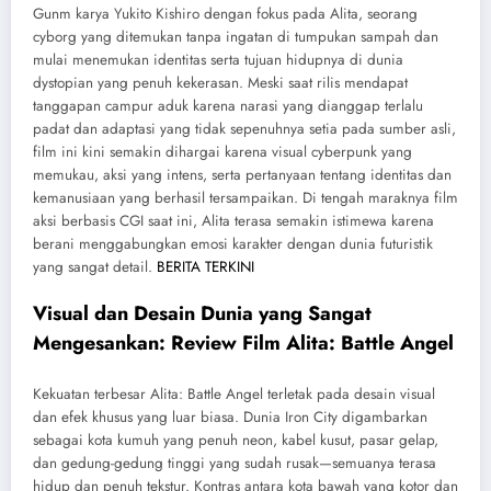
Gunm karya Yukito Kishiro dengan fokus pada Alita, seorang
cyborg yang ditemukan tanpa ingatan di tumpukan sampah dan
mulai menemukan identitas serta tujuan hidupnya di dunia
dystopian yang penuh kekerasan. Meski saat rilis mendapat
tanggapan campur aduk karena narasi yang dianggap terlalu
padat dan adaptasi yang tidak sepenuhnya setia pada sumber asli,
film ini kini semakin dihargai karena visual cyberpunk yang
memukau, aksi yang intens, serta pertanyaan tentang identitas dan
kemanusiaan yang berhasil tersampaikan. Di tengah maraknya film
aksi berbasis CGI saat ini, Alita terasa semakin istimewa karena
berani menggabungkan emosi karakter dengan dunia futuristik
yang sangat detail.
BERITA TERKINI
Visual dan Desain Dunia yang Sangat
Mengesankan: Review Film Alita: Battle Angel
Kekuatan terbesar Alita: Battle Angel terletak pada desain visual
dan efek khusus yang luar biasa. Dunia Iron City digambarkan
sebagai kota kumuh yang penuh neon, kabel kusut, pasar gelap,
dan gedung-gedung tinggi yang sudah rusak—semuanya terasa
hidup dan penuh tekstur. Kontras antara kota bawah yang kotor dan