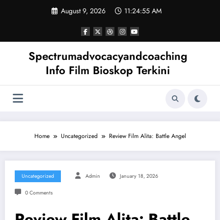
Skip
August 9, 2026
11:24:56 AM
to
content
Spectrumadvocacyandcoaching
Info Film Bioskop Terkini
Home
Uncategorized
Review Film Alita: Battle Angel
Uncategorized
Admin
January 18, 2026
0 Comments
Review Film Alita: Battle