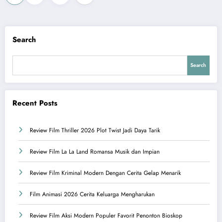
pagination
Search
Search
Recent Posts
Review Film Thriller 2026 Plot Twist Jadi Daya Tarik
Review Film La La Land Romansa Musik dan Impian
Review Film Kriminal Modern Dengan Cerita Gelap Menarik
Film Animasi 2026 Cerita Keluarga Mengharukan
Review Film Aksi Modern Populer Favorit Penonton Bioskop