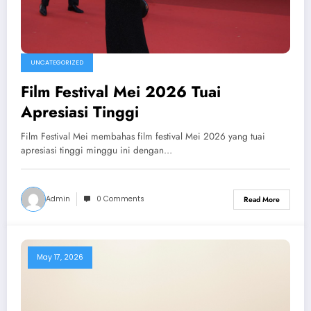
UNCATEGORIZED
Film Festival Mei 2026 Tuai
Apresiasi Tinggi
Film Festival Mei membahas film festival Mei 2026 yang tuai
apresiasi tinggi minggu ini dengan…
Admin
0 Comments
Read More
May 17, 2026