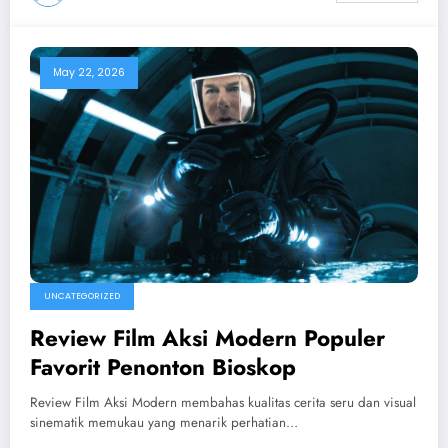
May 22, 2026
UNCATEGORIZED
Review Film Aksi Modern Populer
Favorit Penonton Bioskop
Review Film Aksi Modern membahas kualitas cerita seru dan visual
sinematik memukau yang menarik perhatian…