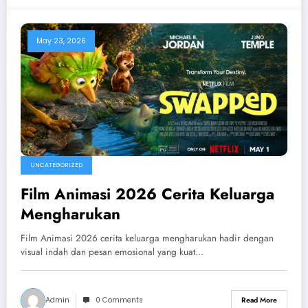
May 23, 2026
UNCATEGORIZED
Film Animasi 2026 Cerita Keluarga
Mengharukan
Film Animasi 2026 cerita keluarga mengharukan hadir dengan
visual indah dan pesan emosional yang kuat…
Admin
0 Comments
Read More