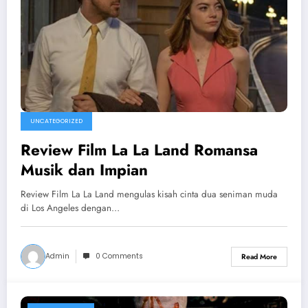
UNCATEGORIZED
Review Film La La Land Romansa
Musik dan Impian
Review Film La La Land mengulas kisah cinta dua seniman muda
di Los Angeles dengan…
Admin
0 Comments
Read More