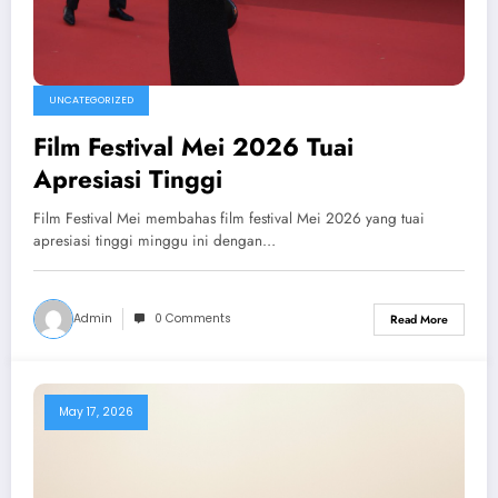
UNCATEGORIZED
Film Festival Mei 2026 Tuai
Apresiasi Tinggi
Film Festival Mei membahas film festival Mei 2026 yang tuai
apresiasi tinggi minggu ini dengan…
Admin
0 Comments
Read More
May 17, 2026