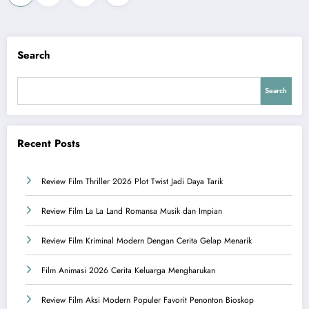
pagination
Search
Search
Recent Posts
Review Film Thriller 2026 Plot Twist Jadi Daya Tarik
Review Film La La Land Romansa Musik dan Impian
Review Film Kriminal Modern Dengan Cerita Gelap Menarik
Film Animasi 2026 Cerita Keluarga Mengharukan
Review Film Aksi Modern Populer Favorit Penonton Bioskop