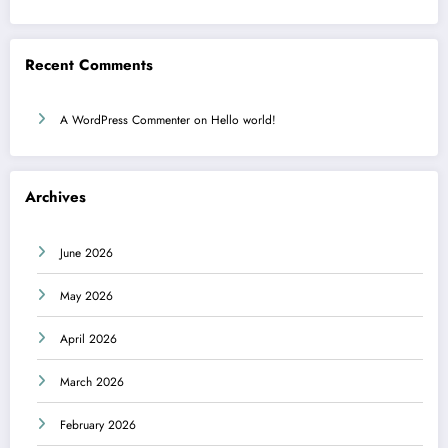
Recent Comments
A WordPress Commenter
on
Hello world!
Archives
June 2026
May 2026
April 2026
March 2026
February 2026