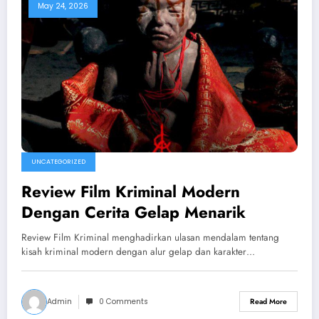
May 24, 2026
UNCATEGORIZED
Review Film Kriminal Modern
Dengan Cerita Gelap Menarik
Review Film Kriminal menghadirkan ulasan mendalam tentang
kisah kriminal modern dengan alur gelap dan karakter…
Admin
0 Comments
Read More