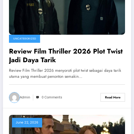
UNCATEGORIZED
Review Film Thriller 2026 Plot Twist
Jadi Daya Tarik
Review Film Thriller 2026 menyoroti plot twist sebagai daya tarik
utama yang membuat penonton semakin…
Admin
0 Comments
Read More
June 22, 2026