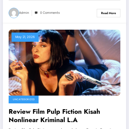
Admin
0 Comments
Read More
May 21, 2026
UNCATEGORIZED
Review Film Pulp Fiction Kisah
Nonlinear Kriminal L.A