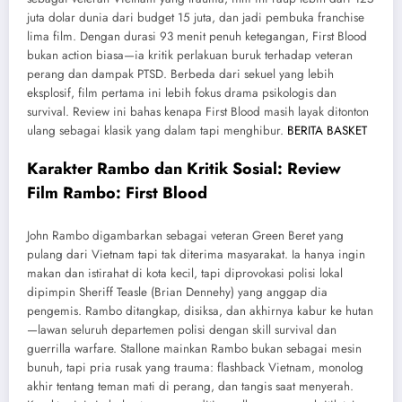
juta dolar dunia dari budget 15 juta, dan jadi pembuka franchise
lima film. Dengan durasi 93 menit penuh ketegangan, First Blood
bukan action biasa—ia kritik perlakuan buruk terhadap veteran
perang dan dampak PTSD. Berbeda dari sekuel yang lebih
eksplosif, film pertama ini lebih fokus drama psikologis dan
survival. Review ini bahas kenapa First Blood masih layak ditonton
ulang sebagai klasik yang dalam tapi menghibur.
BERITA BASKET
Karakter Rambo dan Kritik Sosial: Review
Film Rambo: First Blood
John Rambo digambarkan sebagai veteran Green Beret yang
pulang dari Vietnam tapi tak diterima masyarakat. Ia hanya ingin
makan dan istirahat di kota kecil, tapi diprovokasi polisi lokal
dipimpin Sheriff Teasle (Brian Dennehy) yang anggap dia
pengemis. Rambo ditangkap, disiksa, dan akhirnya kabur ke hutan
—lawan seluruh departemen polisi dengan skill survival dan
guerrilla warfare. Stallone mainkan Rambo bukan sebagai mesin
bunuh, tapi pria rusak yang trauma: flashback Vietnam, monolog
akhir tentang teman mati di perang, dan tangis saat menyerah.