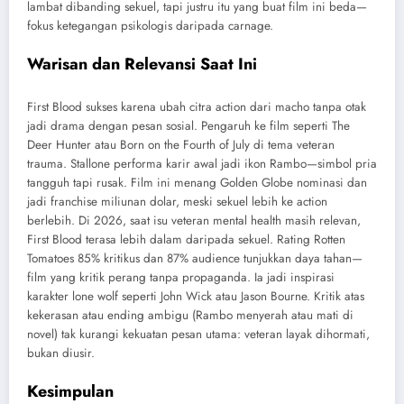
lambat dibanding sekuel, tapi justru itu yang buat film ini beda—
fokus ketegangan psikologis daripada carnage.
Warisan dan Relevansi Saat Ini
First Blood sukses karena ubah citra action dari macho tanpa otak
jadi drama dengan pesan sosial. Pengaruh ke film seperti The
Deer Hunter atau Born on the Fourth of July di tema veteran
trauma. Stallone performa karir awal jadi ikon Rambo—simbol pria
tangguh tapi rusak. Film ini menang Golden Globe nominasi dan
jadi franchise miliunan dolar, meski sekuel lebih ke action
berlebih. Di 2026, saat isu veteran mental health masih relevan,
First Blood terasa lebih dalam daripada sekuel. Rating Rotten
Tomatoes 85% kritikus dan 87% audience tunjukkan daya tahan—
film yang kritik perang tanpa propaganda. Ia jadi inspirasi
karakter lone wolf seperti John Wick atau Jason Bourne. Kritik atas
kekerasan atau ending ambigu (Rambo menyerah atau mati di
novel) tak kurangi kekuatan pesan utama: veteran layak dihormati,
bukan diusir.
Kesimpulan