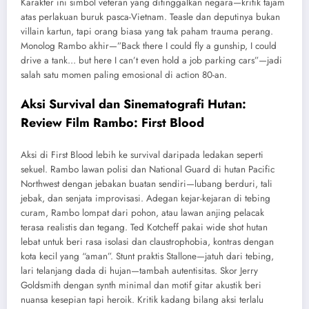
Karakter ini simbol veteran yang ditinggalkan negara—kritik tajam
atas perlakuan buruk pasca-Vietnam. Teasle dan deputinya bukan
villain kartun, tapi orang biasa yang tak paham trauma perang.
Monolog Rambo akhir—”Back there I could fly a gunship, I could
drive a tank… but here I can’t even hold a job parking cars”—jadi
salah satu momen paling emosional di action 80-an.
Aksi Survival dan Sinematografi Hutan:
Review Film Rambo: First Blood
Aksi di First Blood lebih ke survival daripada ledakan seperti
sekuel. Rambo lawan polisi dan National Guard di hutan Pacific
Northwest dengan jebakan buatan sendiri—lubang berduri, tali
jebak, dan senjata improvisasi. Adegan kejar-kejaran di tebing
curam, Rambo lompat dari pohon, atau lawan anjing pelacak
terasa realistis dan tegang. Ted Kotcheff pakai wide shot hutan
lebat untuk beri rasa isolasi dan claustrophobia, kontras dengan
kota kecil yang “aman”. Stunt praktis Stallone—jatuh dari tebing,
lari telanjang dada di hujan—tambah autentisitas. Skor Jerry
Goldsmith dengan synth minimal dan motif gitar akustik beri
nuansa kesepian tapi heroik. Kritik kadang bilang aksi terlalu