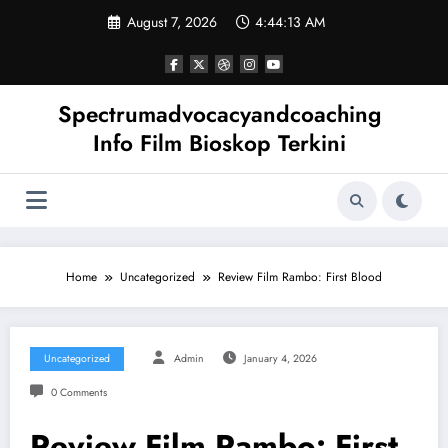
Skip
August 7, 2026
4:44:14 AM
to
content
Spectrumadvocacyandcoaching
Info Film Bioskop Terkini
Home
Uncategorized
Review Film Rambo: First Blood
Uncategorized
Admin
January 4, 2026
0 Comments
Review Film Rambo: First