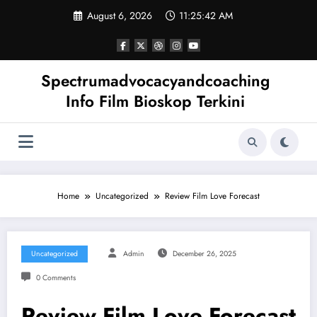
Skip
August 6, 2026
11:25:43 AM
to
content
Spectrumadvocacyandcoaching
Info Film Bioskop Terkini
Home
Uncategorized
Review Film Love Forecast
Uncategorized
Admin
December 26, 2025
0 Comments
Review Film Love Forecast