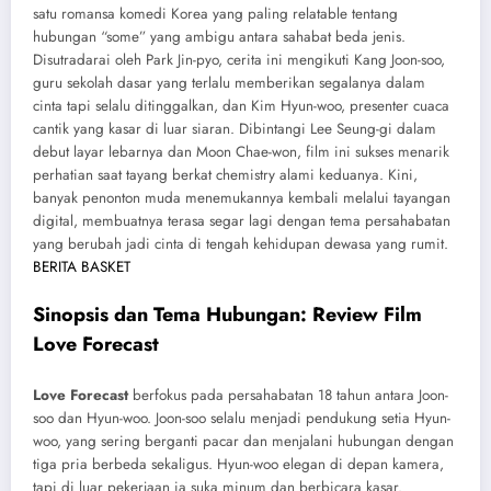
satu romansa komedi Korea yang paling relatable tentang
hubungan “some” yang ambigu antara sahabat beda jenis.
Disutradarai oleh Park Jin-pyo, cerita ini mengikuti Kang Joon-soo,
guru sekolah dasar yang terlalu memberikan segalanya dalam
cinta tapi selalu ditinggalkan, dan Kim Hyun-woo, presenter cuaca
cantik yang kasar di luar siaran. Dibintangi Lee Seung-gi dalam
debut layar lebarnya dan Moon Chae-won, film ini sukses menarik
perhatian saat tayang berkat chemistry alami keduanya. Kini,
banyak penonton muda menemukannya kembali melalui tayangan
digital, membuatnya terasa segar lagi dengan tema persahabatan
yang berubah jadi cinta di tengah kehidupan dewasa yang rumit.
BERITA BASKET
Sinopsis dan Tema Hubungan: Review Film
Love Forecast
Love Forecast
berfokus pada persahabatan 18 tahun antara Joon-
soo dan Hyun-woo. Joon-soo selalu menjadi pendukung setia Hyun-
woo, yang sering berganti pacar dan menjalani hubungan dengan
tiga pria berbeda sekaligus. Hyun-woo elegan di depan kamera,
tapi di luar pekerjaan ia suka minum dan berbicara kasar.