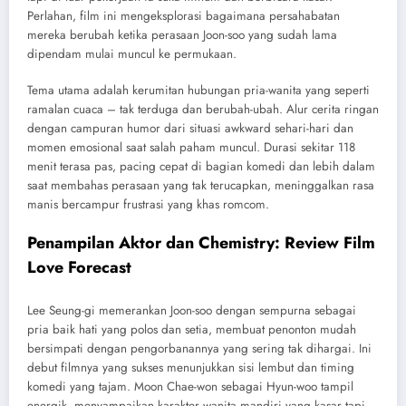
Perlahan, film ini mengeksplorasi bagaimana persahabatan
mereka berubah ketika perasaan Joon-soo yang sudah lama
dipendam mulai muncul ke permukaan.
Tema utama adalah kerumitan hubungan pria-wanita yang seperti
ramalan cuaca – tak terduga dan berubah-ubah. Alur cerita ringan
dengan campuran humor dari situasi awkward sehari-hari dan
momen emosional saat salah paham muncul. Durasi sekitar 118
menit terasa pas, pacing cepat di bagian komedi dan lebih dalam
saat membahas perasaan yang tak terucapkan, meninggalkan rasa
manis bercampur frustrasi yang khas romcom.
Penampilan Aktor dan Chemistry: Review Film
Love Forecast
Lee Seung-gi memerankan Joon-soo dengan sempurna sebagai
pria baik hati yang polos dan setia, membuat penonton mudah
bersimpati dengan pengorbanannya yang sering tak dihargai. Ini
debut filmnya yang sukses menunjukkan sisi lembut dan timing
komedi yang tajam. Moon Chae-won sebagai Hyun-woo tampil
energik, menyampaikan karakter wanita mandiri yang kasar tapi