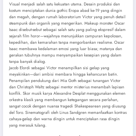
Visual menjadi salah satu kekuatan utama. Desain produksi dan
kostum menciptakan dunia gothic Eropa abad ke-19 yang dingin
dan megah, dengan rumah laboratorium Victor yang penuh detail
steampunk dan organik yang mengerikan. Makeup monster Oscar
Isaac disebut-sebut sebagai salah satu yang paling ekspresif dalam
sejarah film horor—wajahnya menunjukkan campuran kepolosan,
kepedihan, dan kemarahan tanpa mengorbankan realisme. Oscar
Isaac membawa kedalaman emosi yang luar biasa; matanya dan
gerakan tubuhnya mampu menyampaikan kesepian yang dalam
tanpa banyak dialog.
Jacob Elordi sebagai Victor menampilkan sisi gelap yang
meyakinkan—dari ambisi membara hingga kehancuran batin.
Penampilan pendukung dari Mia Goth sebagai tunangan Victor
dan Christoph Waltz sebagai mentor misterius menambah lapisan
konflik. Skor musik karya Alexandre Desplat menggunakan elemen
orkestra klasik yang membangun ketegangan secara perlahan,
sangat cocok dengan nuansa tragedi Shakespearean yang diusung
del Toro. Sinematografi oleh Linus Sandgren memanfaatkan kontras
cahaya-gelap dan warna dingin untuk menciptakan rasa dingin
yang merasuk tulang.