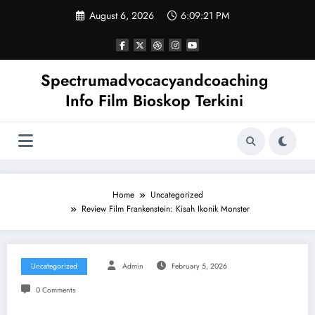
Skip
August 6, 2026
6:09:22 PM
to
content
Spectrumadvocacyandcoaching
Info Film Bioskop Terkini
Home
Uncategorized
Review Film Frankenstein: Kisah Ikonik Monster
Uncategorized
Admin
February 5, 2026
0 Comments