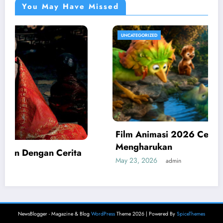
You May Have Missed
UNCATEGORIZED
Film Animasi 2026 Cerita Keluarga
Mengharukan
May 23, 2026
admin
NewsBlogger - Magazine & Blog
WordPress
Theme 2026 | Powered By
SpiceThemes