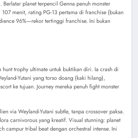
. Berlatar planet terpencil Genna penuh monster
 107 menit, rating PG-13 pertama di franchise (bukan
audience 96%—rekor tertinggi franchise. Ini bukan
nt trophy ultimate untuk buktikan diri. Ia crash di
eyland-Yutani yang torso doang (kaki hilang),
 escort ke tujuan. Journey mereka penuh fight monster
Alien via Weyland-Yutani subtle, tanpa crossover paksa.
lora carnivorous yang kreatif. Visual stunning: planet
 campur tribal beat dengan orchestral intense. Ini