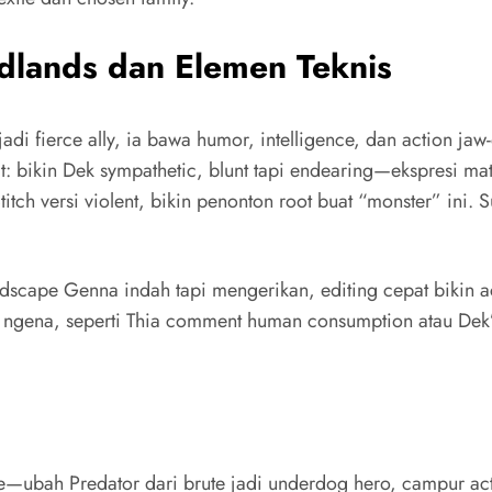
dlands dan Elemen Teknis
 jadi fierce ally, ia bawa humor, intelligence, dan action j
rat: bikin Dek sympathetic, blunt tapi endearing—ekspresi 
titch versi violent, bikin penonton root buat “monster” ini
andscape Genna indah tapi mengerikan, editing cepat bikin ac
l ngena, seperti Thia comment human consumption atau Dek’s
ise—ubah Predator dari brute jadi underdog hero, campur act