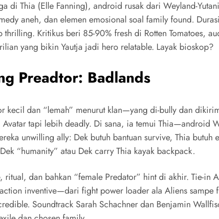
a di Thia (Elle Fanning), android rusak dari Weyland-Yutani
medy aneh, dan elemen emosional soal family found. Durasi
ap thrilling. Kritikus beri 85-90% fresh di Rotten Tomatoes, 
rilian yang bikin Yautja jadi hero relatable. Layak bioskop?
ang Preadtor: Badlands
 kecil dan “lemah” menurut klan—yang di-bully dan dikirim hu
 Avatar tapi lebih deadly. Di sana, ia temui Thia—android W
 Mereka unwilling ally: Dek butuh bantuan survive, Thia butuh
n Dek “humanity” atau Dek carry Thia kayak backpack.
, ritual, dan bahkan “female Predator” hint di akhir. Tie-in 
n action inventive—dari fight power loader ala Aliens sampe f
redible. Soundtrack Sarah Schachner dan Benjamin Wallfisch
exile dan chosen family.