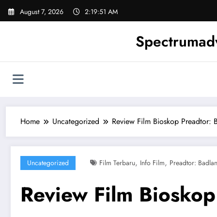
Skip
August 7, 2026
2:19:52 AM
to
content
Spectrumadv
Home
Uncategorized
Review Film Bioskop Preadtor: 
,
,
Uncategorized
Film Terbaru
Info Film
Preadtor: Badla
Review Film Bioskop