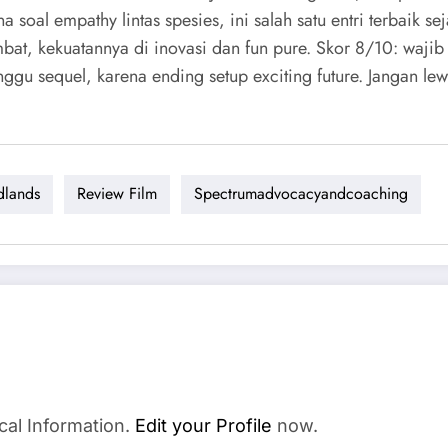
oal empathy lintas spesies, ini salah satu entri terbaik s
at, kekuatannya di inovasi dan fun pure. Skor 8/10: wajib b
nggu sequel, karena ending setup exciting future. Jangan lew
dlands
Review Film
Spectrumadvocacyandcoaching
cal Information.
Edit your Profile
now.