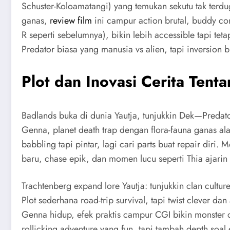
Schuster-Koloamatangi) yang temukan sekutu tak terdug
ganas,
review film
ini campur action brutal, buddy co
R seperti sebelumnya), bikin lebih accessible tapi tet
Predator biasa yang manusia vs alien, tapi inversion b
Plot dan Inovasi Cerita Tent
Badlands buka di dunia Yautja, tunjukkin Dek—Predator
Genna, planet death trap dengan flora-fauna ganas ala
babbling tapi pintar, lagi cari parts buat repair diri.
baru, chase epik, dan momen lucu seperti Thia ajari
Trachtenberg expand lore Yautja: tunjukkin clan culture
Plot sederhana road-trip survival, tapi twist clever da
Genna hidup, efek praktis campur CGI bikin monster c
rollicking adventure yang fun, tapi tambah depth soal 