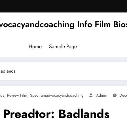
ocacyandcoaching Info Film Bios
Home
Sample Page
Badlands
,
,
nds
Review Film
Spectrumadvocacyandcoaching
Admin
Dec
 Preadtor: Badlands