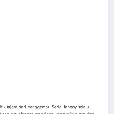
 tajam dari penggemar. Serial fantasy selalu
at dan petualangan emosional yang sulit ditemukan