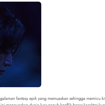
laman fantasy epik yang memuaskan sehingga memicu kritik
 ini menawarkan dunia luas penuh konflik besar karakter ku