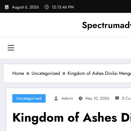
Skip
August 6, 2026
12:13:47 PM
to
content
Spectrumadv
Home
Uncategorized
Kingdom of Ashes Dinilai Men
Uncategorized
Admin
May 10, 2026
0 Co
Kingdom of Ashes D