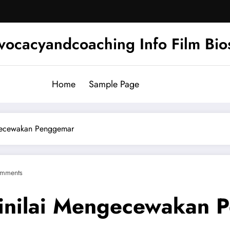
ocacyandcoaching Info Film Bios
Home
Sample Page
gecewakan Penggemar
mments
inilai Mengecewakan 