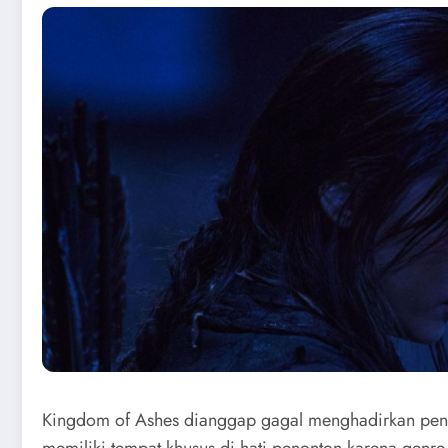
Kingdom of Ashes dianggap gagal menghadirkan penga
memiliki tempat khusus di hati penonton karena genre