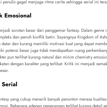
 penulis gagal menjaga ritme cerita sehingga serial ini t
k Emosional
njadi sorotan besar dari penggemar fantasy. Dalam genre i
ompleks dan penuh konflik batin. Sayangnya Kingdom of As
lalu datar dan kurang memiliki motivasi kuat yang dapat mem
iki potensi besar juga tidak mendapatkan ruang perkemban
ter pun terlihat kurang natural dan minim chemistry emosi
atan dengan karakter yang terlibat. Kritik ini menjadi se
esar.
Serial
antasy yang cukup menarik banyak penonton merasa kualita
mosi. Beberapa adegan peperangan terlihat kurang detail s