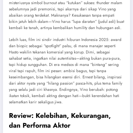
misteriusnya simbol burnout atau “kutukan” sukses: thunder malam
sebelumnya jadi premonisi, tapi akarnya dari sikap Vino yang
abaikan orang terdekat. Maknanya? Kesuksesan tanpa empati
bikin jatuh lebih dalam—Vino harus “lupa daratan” (judul asli) buat
kembali ke tanah, artinya kembalikan humility dan hubungan asli.
Lebih luas, film ini sindir industri hiburan Indonesia 2025: award
dan biopic sebagai “spotlight” palsu, di mana manajer seperti
Hasto wakilin tekanan komersial yang korup. Dimi, sebagai
sahabat setia, ingatkan nilai autentisitas—akting bukan pura-pura,
tapi hidup sungguhan. Di era medsos di mana “bintang” sering
viral tapi rapuh, film ini pesan: ambisi bagus, tapi tanpa
keseimbangan, bisa hilangkan esensi diri. Ernest bilang, inspirasi
dari aktor nyata yang “hilang passion” pasca-hits, plus tema family
yang selalu jadi ciri khasnya. Endingnya, Vino berubah: potong
ikatan toksik, kembali akting dengan hati—bukti kerendahan hati
selamatkan karir sekaligus jiwa.
Review: Kelebihan, Kekurangan,
dan Performa Aktor