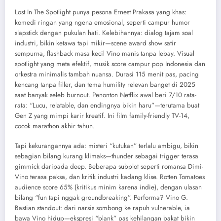
Lost In The Spotlight punya pesona Ernest Prakasa yang khas:
komedi ringan yang ngena emosional, seperti campur humor
slapstick dengan pukulan hati. Kelebihannya: dialog tajam soal
industri, bikin ketawa tapi mikir—scene award show satir
sempurna, flashback masa kecil Vino manis tanpa lebay. Visual
spotlight yang meta efektif, musik score campur pop Indonesia dan
orkestra minimalis tambah nuansa. Durasi 115 menit pas, pacing
kencang tanpa filler, dan tema humility relevan banget di 2025
saat banyak seleb burnout. Penonton Netflix awal beri 7/10 rata-
rata: “Lucu, relatable, dan endingnya bikin haru”—terutama buat
Gen Z yang mimpi karir kreatif. Ini film family-friendly TV-14,
cocok marathon akhir tahun.
Tapi kekurangannya ada: misteri “kutukan” terlalu ambigu, bikin
sebagian bilang kurang klimaks—thunder sebagai trigger terasa
gimmick daripada deep. Beberapa subplot seperti romansa Dimi-
Vino terasa paksa, dan kritik industri kadang klise. Rotten Tomatoes
audience score 65% (kritikus minim karena indie), dengan ulasan
bilang “fun tapi nggak groundbreaking”. Performa? Vino G.
Bastian standout: dari narsis sombong ke rapuh vulnerable, ia
bawa Vino hidup—ekspresi “blank” pas kehilangan bakat bikin