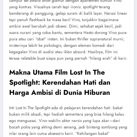
campur set award show glamor dengan apartemen kumuh Vino
yang kontras. Visualnya cerah tapi ironis: spotlight terang
benderang di panggung, gelap suram di balik layar. Narasi linear
tapi penuh flashback ke masa kecil Vino, tunjukkin bagaimana
ambisi awal berubah jadi obsesi. Dimi, sahabat sejak kecil, jadi
suara nurani yang coba bantu, sementara Hasto dorong Vino pura-
pura atau cari “obat” instan. Ini bukan thriller supranatural murni;
misterinya lebih ke psikologis, dengan elemen komedi dari
kegagalan Vino di audisi atau iklan absurd. Hasilnya, film ini
terasa relatable buat siapa pun yang pernah “hilang arah” di karir.
Makna Utama Film Lost In The
Spotlight: Kerendahan Hati dan
Harga Ambisi di Dunia Hiburan
Inti Lost In The Spotlight ada di pelajaran kerendahan hati: bakat
bukan milik abadi, tapi hadiah sementara yang bisa hilang kalau
ego menguasai. Vino wakilin aktor narsis yang lupa akar—dari
bocah polos yang akting demi senang, jadi bintang sombong yang
nilai orang lain cuma aksesoris karir. “Kehilangan bakat”