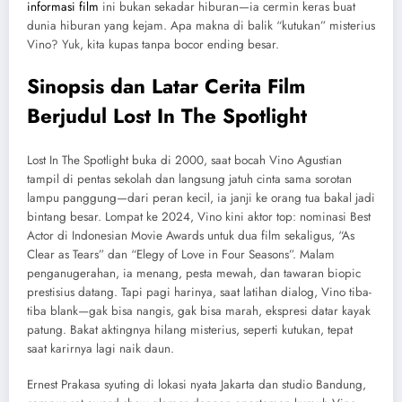
informasi film
ini bukan sekadar hiburan—ia cermin keras buat
dunia hiburan yang kejam. Apa makna di balik “kutukan” misterius
Vino? Yuk, kita kupas tanpa bocor ending besar.
Sinopsis dan Latar Cerita Film
Berjudul Lost In The Spotlight
Lost In The Spotlight buka di 2000, saat bocah Vino Agustian
tampil di pentas sekolah dan langsung jatuh cinta sama sorotan
lampu panggung—dari peran kecil, ia janji ke orang tua bakal jadi
bintang besar. Lompat ke 2024, Vino kini aktor top: nominasi Best
Actor di Indonesian Movie Awards untuk dua film sekaligus, “As
Clear as Tears” dan “Elegy of Love in Four Seasons”. Malam
penganugerahan, ia menang, pesta mewah, dan tawaran biopic
prestisius datang. Tapi pagi harinya, saat latihan dialog, Vino tiba-
tiba blank—gak bisa nangis, gak bisa marah, ekspresi datar kayak
patung. Bakat aktingnya hilang misterius, seperti kutukan, tepat
saat karirnya lagi naik daun.
Ernest Prakasa syuting di lokasi nyata Jakarta dan studio Bandung,