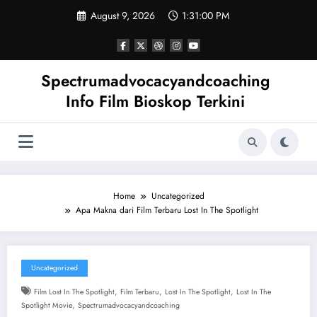
Skip
August 9, 2026
1:31:00 PM
to
content
Spectrumadvocacyandcoaching
Info Film Bioskop Terkini
Home
Uncategorized
Apa Makna dari Film Terbaru Lost In The Spotlight
Uncategorized
,
,
,
Film Lost In The Spotlight
Film Terbaru
Lost In The Spotlight
Lost In The
,
Spotlight Movie
Spectrumadvocacyandcoaching