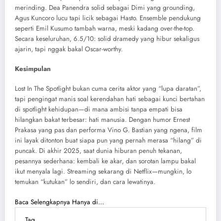
merinding. Dea Panendra solid sebagai Dimi yang grounding,
Agus Kuncoro lucu tapi licik sebagai Hasto. Ensemble pendukung
seperti Emil Kusumo tambah warna, meski kadang over-the-top.
Secara keseluruhan, 6.5/10: solid dramedy yang hibur sekaligus
ajarin, tapi nggak bakal Oscar-worthy.
Kesimpulan
Lost In The Spotlight bukan cuma cerita aktor yang “lupa daratan”,
tapi pengingat manis soal kerendahan hati sebagai kunci bertahan
di spotlight kehidupan—di mana ambisi tanpa empati bisa
hilangkan bakat terbesar: hati manusia. Dengan humor Ernest
Prakasa yang pas dan performa Vino G. Bastian yang ngena, film
ini layak ditonton buat siapa pun yang pernah merasa “hilang” di
puncak. Di akhir 2025, saat dunia hiburan penuh tekanan,
pesannya sederhana: kembali ke akar, dan sorotan lampu bakal
ikut menyala lagi. Streaming sekarang di Netflix—mungkin, lo
temukan “kutukan” lo sendiri, dan cara lewatinya.
Baca Selengkapnya Hanya di…
Tag