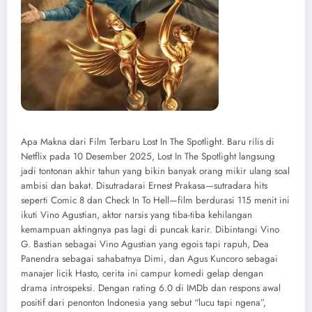
Apa Makna dari Film Terbaru Lost In The Spotlight. Baru rilis di
Netflix pada 10 Desember 2025, Lost In The Spotlight langsung
jadi tontonan akhir tahun yang bikin banyak orang mikir ulang soal
ambisi dan bakat. Disutradarai Ernest Prakasa—sutradara hits
seperti Comic 8 dan Check In To Hell—film berdurasi 115 menit ini
ikuti Vino Agustian, aktor narsis yang tiba-tiba kehilangan
kemampuan aktingnya pas lagi di puncak karir. Dibintangi Vino
G. Bastian sebagai Vino Agustian yang egois tapi rapuh, Dea
Panendra sebagai sahabatnya Dimi, dan Agus Kuncoro sebagai
manajer licik Hasto, cerita ini campur komedi gelap dengan
drama introspeksi. Dengan rating 6.0 di IMDb dan respons awal
positif dari penonton Indonesia yang sebut “lucu tapi ngena”,