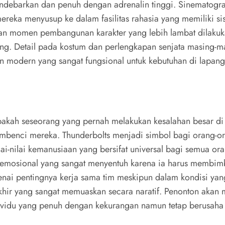
t mendebarkan dan penuh dengan adrenalin tinggi. Sinemato
mereka menyusup ke dalam fasilitas rahasia yang memiliki s
gan momen pembangunan karakter yang lebih lambat dilakuka
g. Detail pada kostum dan perlengkapan senjata masing-mas
n modern yang sangat fungsional untuk kebutuhan di lapan
apakah seseorang yang pernah melakukan kesalahan besar di
mbenci mereka. Thunderbolts menjadi simbol bagi orang-or
ai-nilai kemanusiaan yang bersifat universal bagi semua o
emosional yang sangat menyentuh karena ia harus membim
ai pentingnya kerja sama tim meskipun dalam kondisi yan
hir yang sangat memuaskan secara naratif. Penonton akan 
dividu yang penuh dengan kekurangan namun tetap berusah