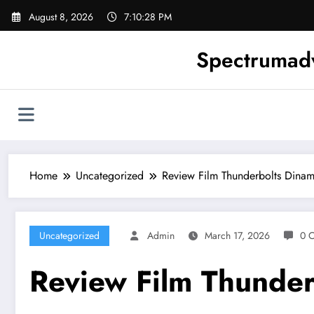
Skip
August 8, 2026
7:10:29 PM
to
content
Spectrumadv
Home
Uncategorized
Review Film Thunderbolts Dinam
Uncategorized
Admin
March 17, 2026
0 
Review Film Thunder